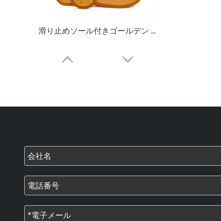
滑り止めソール付きゴールデン ベロア オープントゥ ホテル スパ スリッパ – 高級ゲスト用スリッパのバルク供給およびカスタム メーカー
滑り止めソール付きの使い捨てホワイトベロアホテルスパスリッパ – ゲスト用スリッパのバルク供給とカスタムメーカー