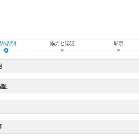
製品説明
協力と認証
展示
明
認証
要