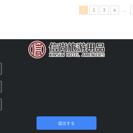
1
2
3
4
...
提出する