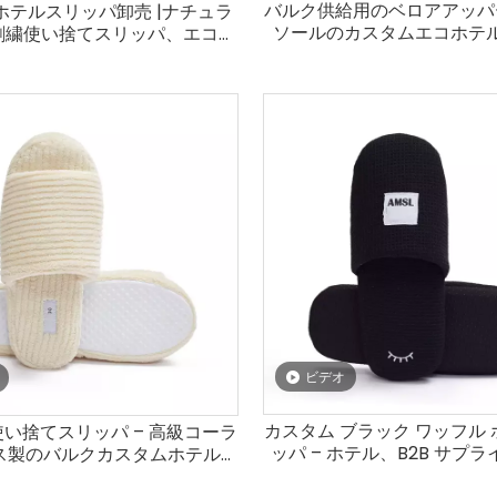
バルク供給用のベロアアッパ
ホテルスリッパ卸売 |ナチュラ
ソールのカスタムエコホテ
刺繍使い捨てスリッパ、エココ
ルクソール
ビデオ
カスタム ブラック ワッフル 
い捨てスリッパ – 高級コーラ
ッパ – ホテル、B2B サプ
ス製のバルクカスタムホテル&
ーカー向けのスパおよび高級
パシューズサプライヤー