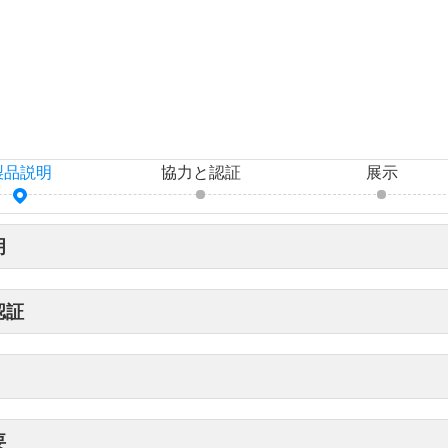
製品説明
協力と認証
展示
明
認証
要