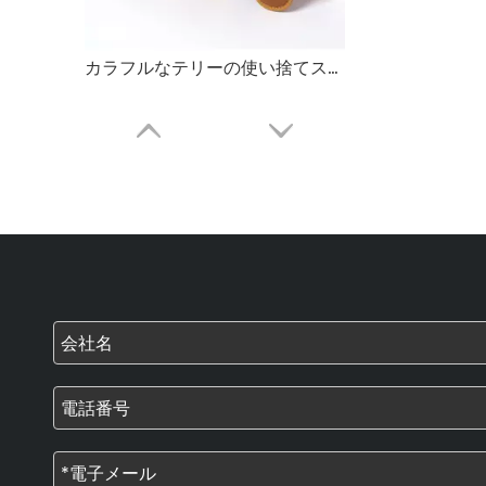
カラフルなテリーの使い捨てスパ スリッパ – ソフト ホテル ゲスト スリッパのバルク供給とカスタム メーカー
EVA 滑り止めソール付きソフトテリースパスリッパ – ホテルゲスト用スリッパのバルク供給およびカスタムメーカー